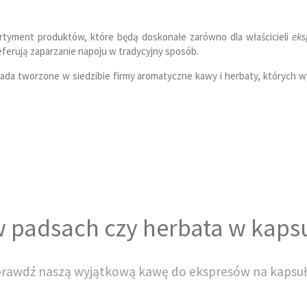
rtyment produktów, które będą doskonałe zarówno dla właścicieli
ek
eferują zaparzanie napoju w tradycyjny sposób.
da tworzone w siedzibie firmy aromatyczne kawy i herbaty, których wy
 padsach czy herbata w kaps
rawdź naszą wyjątkową kawę do ekspresów na kapsuł
k
kawa w saszetkach
. Są one idealnym rozwiązaniem dla osób, któr
tnych walorów smakowych i zapachowych kawy, dzięki czemu ich uży
nseo, będą doskonałym wyborem.