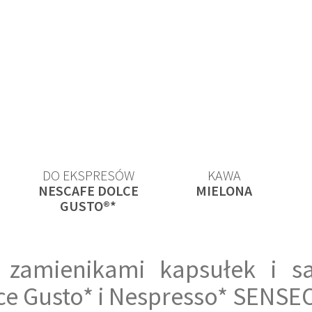
PRZEJRZYJ NASZE PRODUKTY
DO EKSPRESÓW
KAWA
NESCAFE DOLCE
MIELONA
GUSTO®*
 zamienikami kapsułek i s
ce Gusto* i Nespresso* SENSE