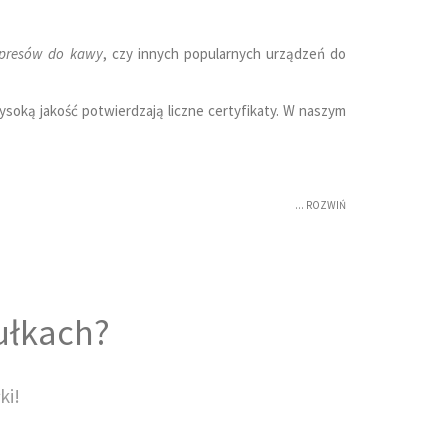
spresów do kawy
, czy innych popularnych urządzeń do
soką jakość potwierdzają liczne certyfikaty. W naszym
ułkach?
ki!
e cenią sobie czas i wygodę w przygotowanie swojego
cie jest jeszcze bardziej atrakcyjne. Zwłaszcza dla