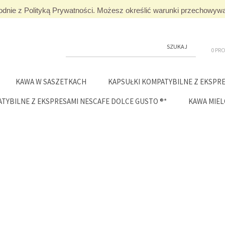
 zgodnie z Polityką Prywatności. Możesz określić warunki przechowywa
0 PR
KAWA W SASZETKACH
KAPSUŁKI KOMPATYBILNE Z EKSPRE
TYBILNE Z EKSPRESAMI NESCAFE DOLCE GUSTO ®*
KAWA MIE
NCJA AROMATYC
KAWY I HERBATY