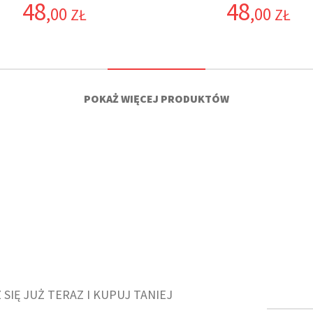
48
48
,00
,00
ZŁ
ZŁ
ują się również mrożone kawy w kapsułkach, a także smakowe napoje. 
 wyśmienite herbaty, które także można zakupić w naszym sklepie. Na 
smaku zielonej herbaty - tego wyśmienitego przeciwutleniacza - spróbuj n
POKAŻ WIĘCEJ PRODUKTÓW
wi jaśminu) lub intensywniejsza i bardziej ziołowa (poprzez dodatek mięty
 kawa zielona. Jest ona coraz popularniejszym napojem, który może sta
która jest znana ze swoich właściwości pobudzających i poprawiających tr
y organizm. Również na stan sylwetki. Zieloną kawę używa się jako ś
ez niektórych jest uważana za "napój młodości", czyli taki, który opóźn
3% RABATU DLA NOWYCH KLIENTÓW
ZAPISZ SIĘ NA NEWSLETTE
to kapsułki zamienniki. Aby możliwe było przygotowanie kawy ekspresem
sują także zamienniki od Cafe Rene.
iałów, które nie stanowią zagrożenia dla środowiska naturalnego, ja
 SIĘ JUŻ TERAZ I KUPUJ TANIEJ
worzone przez Cafe Rene spełniają restrykcyjne wymogi ustalone przez