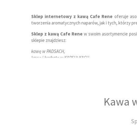
Sklep internetowy z kawą Cafe Rene
oferuje aso
tworzenia aromatycznych naparów, jak i tych, którzy pr
Sklep z kawą Cafe Rene
w swoim asortymencie posia
sklepie znajdziesz:
kawę w PADSACH,
kawę i herbatę w KAPSUŁKACH,
kawę w kapsułkach do ekspresów Dolce Gusto,
kawę mieloną,
kawę ziarnistą,
herbatę,
oraz ekspresy do kawy.
Kawa w
Kawa w saszetkach czyli popularne padsy
Sp
Padsy
, nazywane również
podsami
, to nic innego ja
ulubionego napoju.
Padsy
gwarantują zachowanie świe
wymagających kawoszy zamienniki saszetek z kawą se