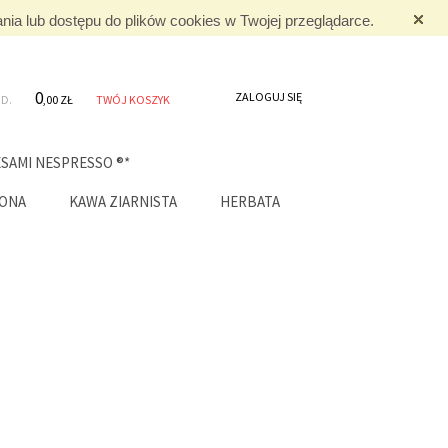
nia lub dostępu do plików cookies w Twojej przeglądarce.
0
ZALOGUJ SIĘ
OD.
,00 ZŁ
TWÓJ KOSZYK
SAMI NESPRESSO ®*
LONA
KAWA ZIARNISTA
HERBATA
ZNEJ