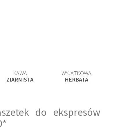
KAWA
WYJĄTKOWA
ZIARNISTA
HERBATA
aszetek do ekspresów
O*