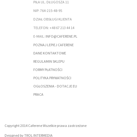
PIŁA
UL. DŁUGOSZA 11
NIP: 764-215-48-95
DZIAŁ OBSŁUGI KLIENTA
TELEFON: +48 67 213 44 14
E-MAIL:
INFO@CAFERENE.PL
POZNAJ LEPIEJ CAFERENE
DANE KONTAKTOWE
REGULAMIN SKLEPU
FORMY PŁATNOŚCI
POLITYKA PRYWATNOŚCI
OGŁOSZENIA - DOTACJE EU
PRACA
Copyright 2014 Caferene Wszelkie prawa zastrzeżone
Designed by
TROL INTERMEDIA