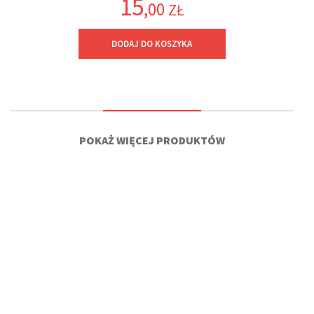
15
,00
ZŁ
DODAJ DO KOSZYKA
POKAŻ WIĘCEJ PRODUKTÓW
3% RABATU DLA NOWYCH KLIENTÓW
ZAPISZ SIĘ NA
NEWSLETTER