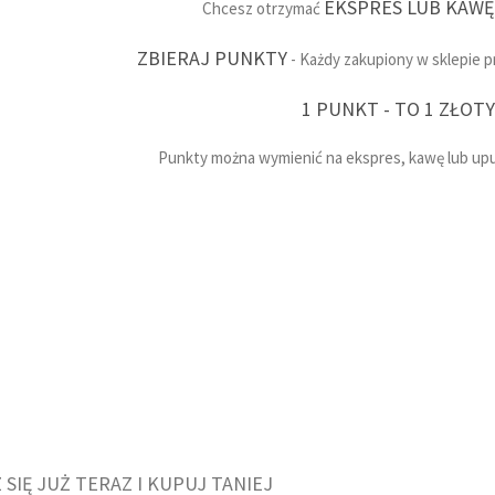
EKSPRES LUB KAWĘ
Chcesz otrzymać
ZBIERAJ PUNKTY
- Każdy zakupiony w sklepie 
1 PUNKT - TO 1 ZŁOT
Punkty można wymienić na ekspres, kawę lub upu
3% RABATU DLA NOWYCH KLIENTÓW
ZAPISZ SIĘ NA NEWSLETTE
 SIĘ JUŻ TERAZ I KUPUJ TANIEJ