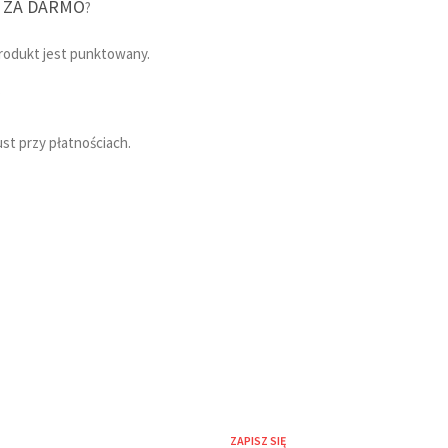
 ZA DARMO
?
produkt jest punktowany.
Y
st przy płatnościach.
R