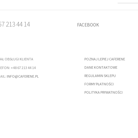
7 213 44 14
FACEBOOK
AŁ OBSŁUGI KLIENTA
POZNAJ LEPIEJ CAFERENE
DANE KONTAKTOWE
EFON: +48 67 213 44 14
REGULAMIN SKLEPU
AIL:
INFO@CAFERENE.PL
FORMY PŁATNOŚCI
POLITYKA PRYWATNOŚCI