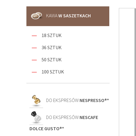
KAWA
W SASZETKACH
18 SZTUK
36 SZTUK
50 SZTUK
100 SZTUK
DO EKSPRESÓW
NESPRESSO®*
DO EKSPRESÓW
NESCAFE
DOLCE GUSTO®*