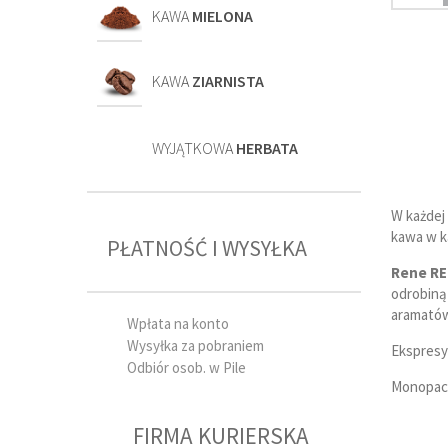
KAWA
MIELONA
KAWA
ZIARNISTA
WYJĄTKOWA
HERBATA
W każdej
kawa w k
PŁATNOŚĆ I WYSYŁKA
Rene R
odrobiną 
aramatów
Wpłata na konto
Wysyłka za pobraniem
Ekspresy
Odbiór osob. w Pile
Monopack
FIRMA KURIERSKA