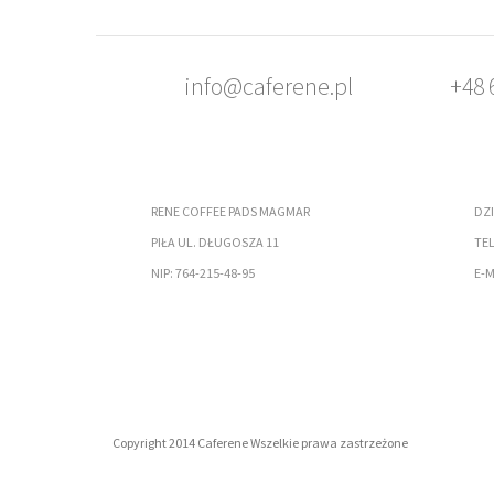
info@caferene.pl
+48
6
RENE COFFEE PADS MAGMAR
DZI
PIŁA
UL. DŁUGOSZA 11
TEL
NIP: 764-215-48-95
E-M
Copyright 2014 Caferene Wszelkie prawa zastrzeżone